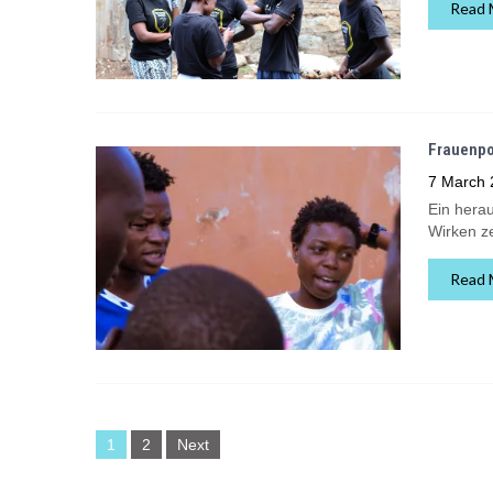
Read 
Frauenpo
7 March 
Ein herau
Wirken ze
Read 
1
2
Next