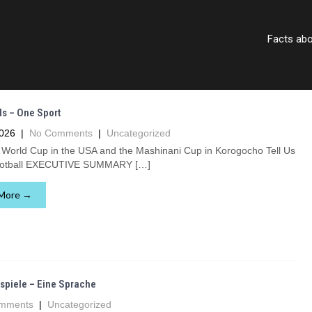
Facts ab
ls – One Sport
2026
|
No Comments
|
Uncategorized
 World Cup in the USA and the Mashinani Cup in Korogocho Tell Us
ootball EXECUTIVE SUMMARY […]
More →
spiele – Eine Sprache
mments
|
Uncategorized