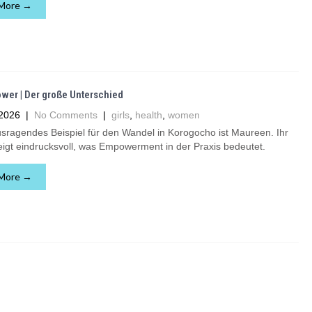
More →
wer | Der große Unterschied
2026
|
No Comments
|
girls
,
health
,
women
sragendes Beispiel für den Wandel in Korogocho ist Maureen. Ihr
igt eindrucksvoll, was Empowerment in der Praxis bedeutet.
More →