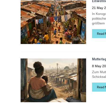
Einwohne
21 May 
In Korog
politisch
größtem S
Read 
Mutterta
8 May 2
Zum Mutte
Schicksal
Read 