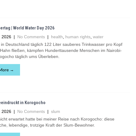
ertag | World Water Day 2026
 2026
|
No Comments
|
health
,
human rights
,
water
n Deutschland täglich 122 Liter sauberes Trinkwasser pro Kopf
Hahn fließen, kämpfen Hunderttausende Menschen im Nairobi-
ogocho täglich ums Überleben.
More →
eeindruckt in Korogocho
 2026
|
No Comments
|
slum
icht erwartet hatte bei meiner Reise nach Korogocho: diese
che, lebendige, trotzige Kraft der Slum-Bewohner.