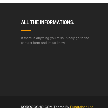
ALL THE INFORMATIONS.
If there is anything you miss: Kindly go to the
contact form and let us know.
KOROGOCHO.COM Theme By
Fundraiser Lite