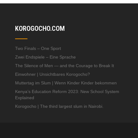
KOROGOCHO.COM
Two Finals – One Sport
Zwei Endspiele – Eine Sprache
The Silence of Men — and the Courage to Break It
Einwohner | Unsichtbares Korogocho?
Muttertag im Slum | Wenn Kinder Kinder bekommen
Kenya’s Education Reform 2023: New School System
Explained
Korogocho | The third largest slum in Nairobi.