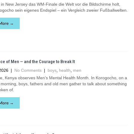
n New Jersey das WM-Finale die Welt vor die Bildschirme holt,
rogocho sein eigenes Endspiel – ein Vergleich zweier Fußballwelten.
More →
ce of Men — and the Courage to Break It
2026
|
No Comments
|
boys
,
health
,
men
e, Kenya observes Men’s Mental Health Month. In Korogocho, on a
morning, boys, fathers and old men gather to talk about something
oken of.
More →