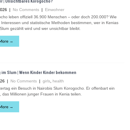
r | Unsichtbares Korogocho?
2026
|
No Comments
|
Einwohner
ocho leben offiziell 36.900 Menschen – oder doch 200.000? Wie
e Interessen und statistische Methoden bestimmen, wer in Kenias
lum gezählt wird und wer unsichtbar bleibt.
More →
g im Slum | Wenn Kinder Kinder bekommen
026
|
No Comments
|
girls
,
health
rtag ein Besuch in Nairobis Slum Korogocho. Er offenbart ein
, das Millionen junger Frauen in Kenia teilen.
More →