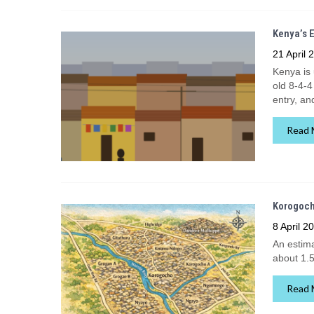
Kenya’s 
21 April 
Kenya is 
old 8-4-4
entry, an
Read 
Korogocho
8 April 2
An estima
about 1.5
Read 