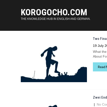
KOROGOCHO.COM
THE KNOWLEDGE HUB IN ENGLISH AND GERMAN.
Two Fina
19 July 
What the
About F
Read 
Zwei End
|
No Co