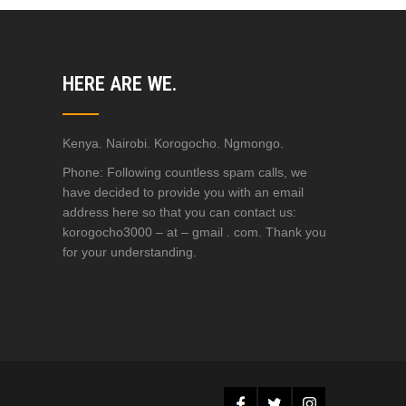
HERE ARE WE.
Kenya. Nairobi. Korogocho. Ngmongo.
Phone: Following countless spam calls, we
have decided to provide you with an email
address here so that you can contact us:
korogocho3000 – at – gmail . com. Thank you
for your understanding.