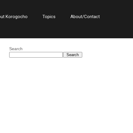
out Korogocho
Topics
About/Contact
Search
Search