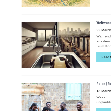
Weltwass
22 March
Während i
aus dem 
Slum Kor
Read 
Reise | B
13 March
Was ich n
unglaubli