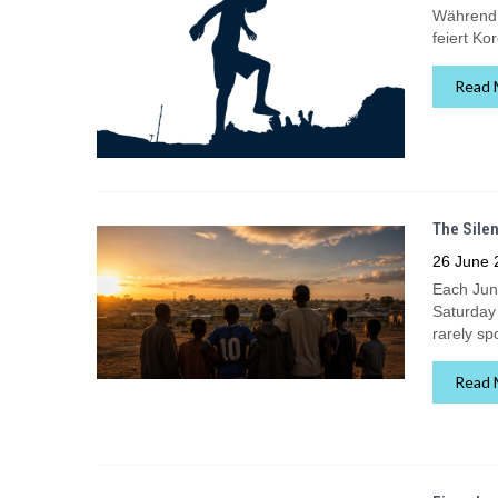
Während i
feiert Ko
Read 
The Silen
26 June 
Each Jun
Saturday 
rarely sp
Read 